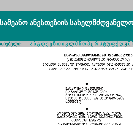
სამეანო ანესთეზიის სახელმძღვანელ
 საძიებელი:
ა
ბ
გ
დ
ე
ვ
ზ
თ
ი
კ
ლ
მ
ნ
ო
პ
ჟ
რ
ს
ტ
უ
ფ
ქ
ღ
ყ
შ