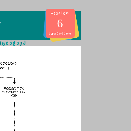
ᲐᲒᲕᲘᲡᲢᲝ
6
ო
ᲮᲣᲗᲨᲐᲑᲐᲗᲘ
ჩ
ც
ძ
წ
ჭ
ხ
ჯ
ჰ